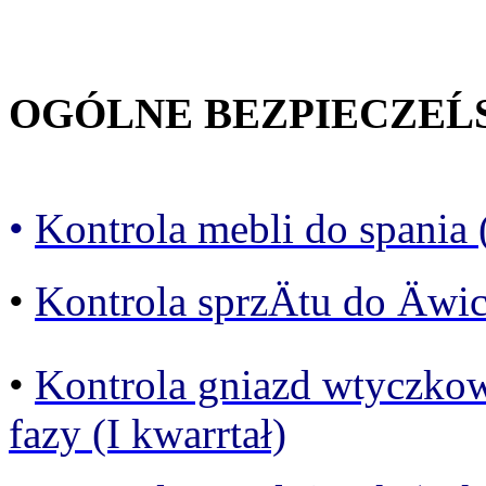
OGÓLNE BEZPIECZEĹ
•
Kontrola mebli do spania (
•
Kontrola sprzÄtu do Äwi
•
Kontrola gniazd wtyczko
fazy (I kwarrtał)