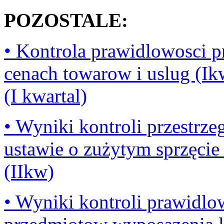
POZOSTALE:
• Kontrola prawidlowosci p
cenach towarow i uslug (Ik
(I kwartal)
• Wyniki kontroli przestrz
ustawie o zużytym sprzęcie
(IIkw)
• Wyniki kontroli prawidl