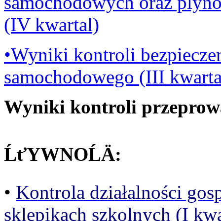
samochodowych oraz plyn
(IV kwartal)
•Wyniki kontroli bezpiecz
samochodowego (III kwarta
Wyniki kontroli przepro
ĹťYWNOĹÄ:
•
Kontrola działalności go
sklepikach szkolnych (I kwa