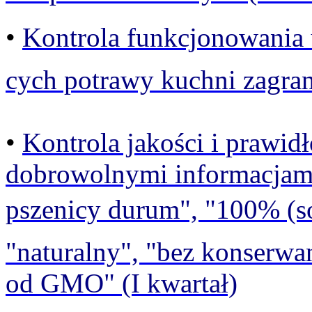
•
Kontrola funkcjonowania 
cych potrawy kuchni zagran
•
Kontrola jakości i prawi
dobrowolnymi informacjam
pszenicy durum", "100% (so
"naturalny", "bez konserw
od GMO" (I kwartał)