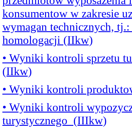
przedmiotow wyposazenia l
konsumentow w zakresie uzy
wymagan technicznych, tj.:
homologacji (IIkw)
• Wyniki kontroli sprzetu t
(IIkw)
• Wyniki kontroli produkto
• Wyniki kontroli wypozycz
turystycznego_(IIIkw)